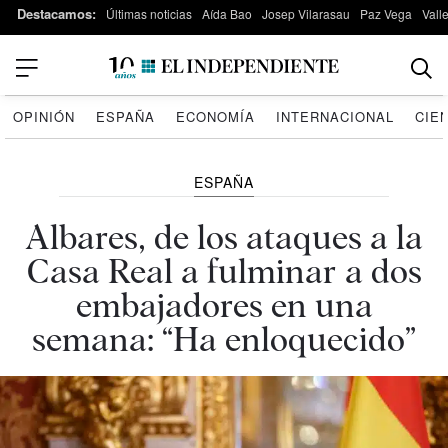
Destacamos:
Últimas noticias
Aída Bao
Josep Vilarasau
Paz Vega
Vall
OPINIÓN
ESPAÑA
ECONOMÍA
INTERNACIONAL
CIE
ESPAÑA
Albares, de los ataques a la
Casa Real a fulminar a dos
embajadores en una
semana: “Ha enloquecido”