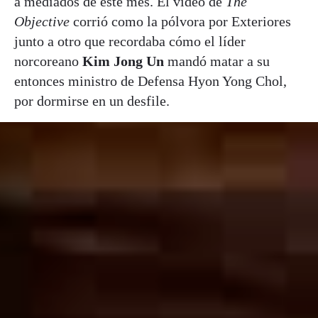
a mediados de este mes. El vídeo de
The
Objective
corrió como la pólvora por Exteriores
junto a otro que recordaba cómo el líder
norcoreano
Kim Jong Un
mandó matar a su
entonces ministro de Defensa Hyon Yong Chol,
por dormirse en un desfile.